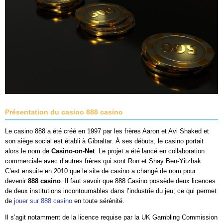
Présentation du casino 888 casino
Le casino 888 a été créé en 1997 par les frères Aaron et Avi Shaked et
son siège social est établi à Gibraltar. À ses débuts, le casino portait
alors le nom de
Casino-on-Net
. Le projet a été lancé en collaboration
commerciale avec d’autres frères qui sont Ron et Shay Ben-Yitzhak.
C’est ensuite en 2010 que le site de casino a changé de nom pour
devenir
888 casino
. Il faut savoir que 888 Casino possède deux licences
de deux institutions incontournables dans l’industrie du jeu, ce qui permet
de
jouer sur 888 casino
en toute sérénité.
Il s’agit notamment de la licence requise par la UK Gambling Commission