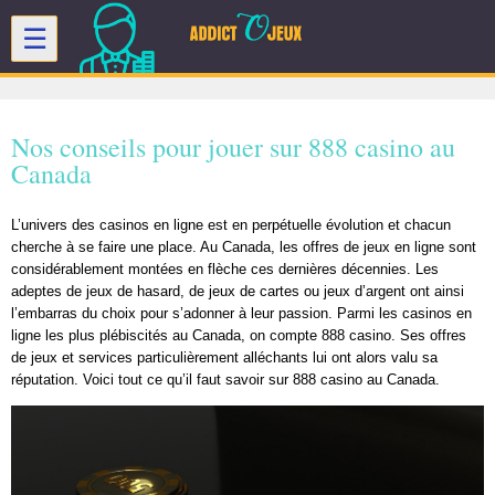
☰
Nos conseils pour jouer sur 888 casino au
Canada
L’univers des casinos en ligne est en perpétuelle évolution et chacun
cherche à se faire une place. Au Canada, les offres de jeux en ligne sont
considérablement montées en flèche ces dernières décennies. Les
adeptes de jeux de hasard, de jeux de cartes ou jeux d’argent ont ainsi
l’embarras du choix pour s’adonner à leur passion. Parmi les casinos en
ligne les plus plébiscités au Canada, on compte 888 casino. Ses offres
de jeux et services particulièrement alléchants lui ont alors valu sa
réputation. Voici tout ce qu’il faut savoir sur 888 casino au Canada.